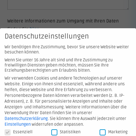
Weitere Informationen zum Umgang mit Ihren Daten
finden Sie
hier
.
Datenschutzeinstellungen
Wir benötigen Ihre Zustimmung, bevor Sie unsere Website weiter
besuchen können.
Wenn Sie unter 16 Jahre alt sind und Ihre Zustimmung zu
freiwilligen Diensten geben möchten, müssen Sie Ihre
Erziehungsberechtigten um Erlaubnis bitten.
Wir verwenden Cookies und andere Technologien auf unserer
Website. Einige von ihnen sind essenziell, während andere uns
© 2026 Hartmann Valves GmbH
helfen, diese Website und Ihre Erfahrung zu verbessern.
Personenbezogene Daten können verarbeitet werden (z. B. IP-
Adressen), z. B. für personalisierte Anzeigen und Inhalte oder
Kontakt
Anzeigen- und Inhaltsmessung.
Weitere Informationen über die
Verwendung Ihrer Daten finden Sie in unserer
Hinweis melden
Datenschutzerklärung
.
Sie können Ihre Auswahl jederzeit unter
AGB
Einstellungen
widerrufen oder anpassen.
Datenschutzeinstellungen
Essenziell
Statistiken
Marketing
Datenschutz