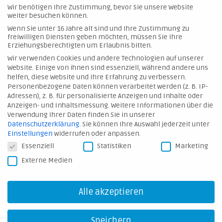
Wir benötigen Ihre Zustimmung, bevor Sie unsere Website
#HARTMANNVALVES
weiter besuchen können.
Wenn Sie unter 16 Jahre alt sind und Ihre Zustimmung zu
freiwilligen Diensten geben möchten, müssen Sie Ihre
Erziehungsberechtigten um Erlaubnis bitten.
Wir verwenden Cookies und andere Technologien auf unserer
Website. Einige von ihnen sind essenziell, während andere uns
© 2026 Hartmann Valves GmbH
helfen, diese Website und Ihre Erfahrung zu verbessern.
Personenbezogene Daten können verarbeitet werden (z. B. IP-
Adressen), z. B. für personalisierte Anzeigen und Inhalte oder
Kontakt
Anzeigen- und Inhaltsmessung.
Weitere Informationen über die
Verwendung Ihrer Daten finden Sie in unserer
Hinweis melden
Datenschutzerklärung
.
Sie können Ihre Auswahl jederzeit unter
AGB
Einstellungen
widerrufen oder anpassen.
Datenschutzeinstellungen
Essenziell
Statistiken
Marketing
Datenschutz
Externe Medien
Impressum
Downloads
Alle akzeptieren
Speichern