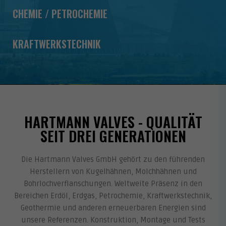
CHEMIE / PETROCHEMIE
KRAFTWERKSTECHNIK
HARTMANN VALVES - QUALITÄT
SEIT DREI GENERATIONEN​
Die Hartmann Valves GmbH gehört zu den führenden
Herstellern von Kugelhähnen, Molchhähnen und
Bohrlochverflanschungen. Weltweite Präsenz in den
Bereichen Erdöl, Erdgas, Petrochemie, Kraftwerkstechnik,
Geothermie und anderen erneuerbaren Energien sind
unsere Referenzen. Konstruktion, Montage und Tests