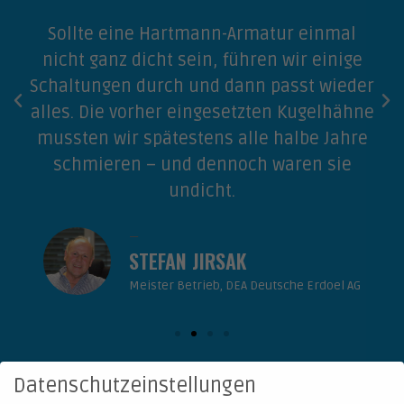
Sollte eine Hartmann-Armatur einmal
nicht ganz dicht sein, führen wir einige
Schaltungen durch und dann passt wieder
alles. Die vorher eingesetzten Kugelhähne
mussten wir spätestens alle halbe Jahre
schmieren – und dennoch waren sie
undicht.
STEFAN JIRSAK
Meister Betrieb, DEA Deutsche Erdoel AG
Datenschutzeinstellungen