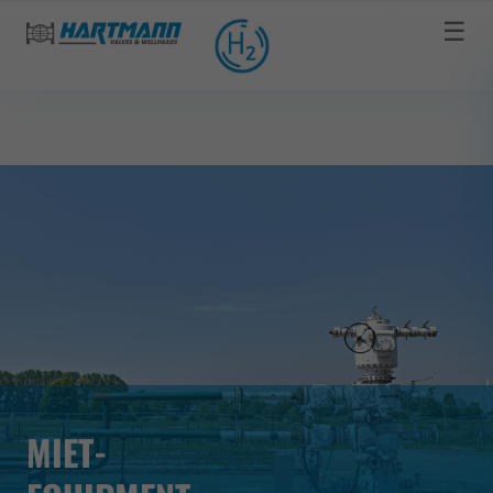
☰
MIET-