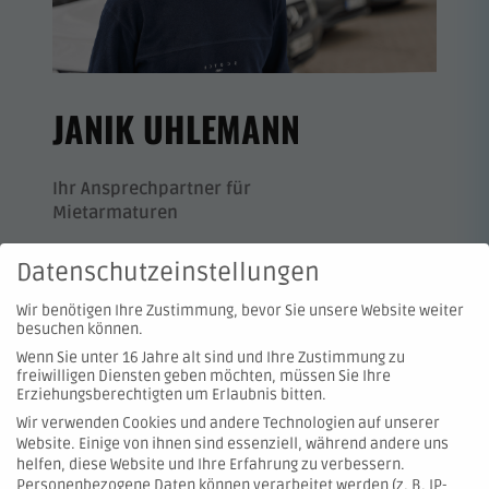
JANIK UHLEMANN
Ihr Ansprechpartner für
Mietarmaturen
Janik Uhlemann
Datenschutzeinstellungen
j.uhlemann[at]hartmann-valves.com
Wir benötigen Ihre Zustimmung, bevor Sie unsere Website weiter
+49 151 402 473 00
besuchen können.
Wenn Sie unter 16 Jahre alt sind und Ihre Zustimmung zu
freiwilligen Diensten geben möchten, müssen Sie Ihre
Erziehungsberechtigten um Erlaubnis bitten.
Wir verwenden Cookies und andere Technologien auf unserer
Website. Einige von ihnen sind essenziell, während andere uns
© 2026 Hartmann Valves GmbH
helfen, diese Website und Ihre Erfahrung zu verbessern.
Personenbezogene Daten können verarbeitet werden (z. B. IP-