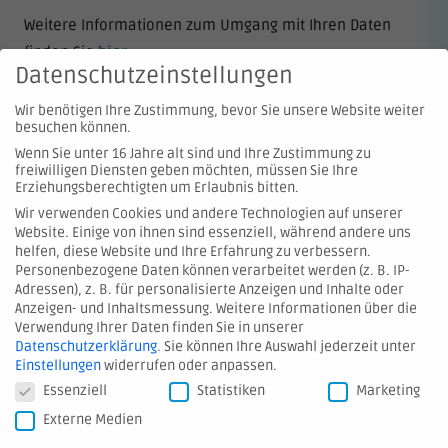
Weitere Informationen zum Umgang mit Ihren Daten
finden Sie
hier
.
Datenschutzeinstellungen
Wir benötigen Ihre Zustimmung, bevor Sie unsere Website weiter
besuchen können.
Wenn Sie unter 16 Jahre alt sind und Ihre Zustimmung zu
freiwilligen Diensten geben möchten, müssen Sie Ihre
Erziehungsberechtigten um Erlaubnis bitten.
Wir verwenden Cookies und andere Technologien auf unserer
Website. Einige von ihnen sind essenziell, während andere uns
© 2026 Hartmann Valves GmbH
helfen, diese Website und Ihre Erfahrung zu verbessern.
Personenbezogene Daten können verarbeitet werden (z. B. IP-
Adressen), z. B. für personalisierte Anzeigen und Inhalte oder
Kontakt
Anzeigen- und Inhaltsmessung.
Weitere Informationen über die
Verwendung Ihrer Daten finden Sie in unserer
Hinweis melden
Datenschutzerklärung
.
Sie können Ihre Auswahl jederzeit unter
AGB
Einstellungen
widerrufen oder anpassen.
Datenschutzeinstellungen
Essenziell
Statistiken
Marketing
Datenschutz
Externe Medien
Impressum