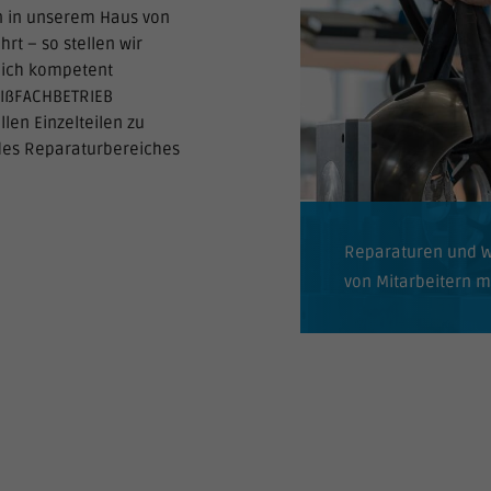
 in unserem Haus von
rt – so stellen wir
hlich kompetent
EIßFACHBETRIEB
len Einzelteilen zu
des Reparaturbereiches
Reparaturen und W
von Mitarbeitern m