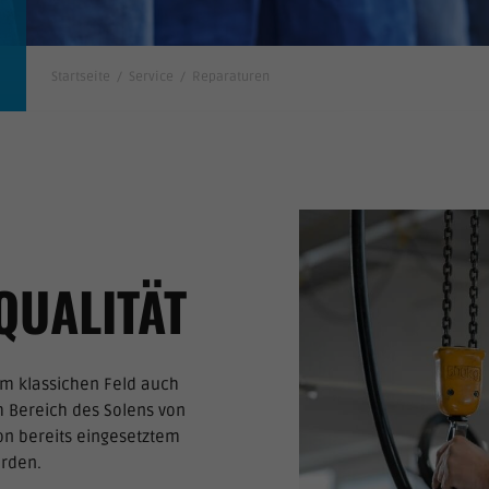
Startseite
/
Service
/
Reparaturen
QUALITÄT
m klassichen Feld auch
m Bereich des Solens von
on bereits eingesetztem
erden.