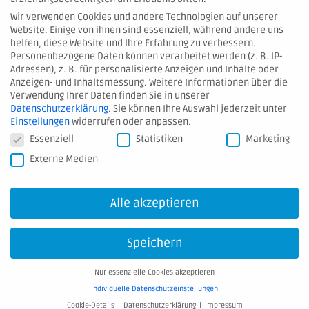
Wir verwenden Cookies und andere Technologien auf unserer
Website. Einige von ihnen sind essenziell, während andere uns
© 2026 Hartmann Valves GmbH
helfen, diese Website und Ihre Erfahrung zu verbessern.
Personenbezogene Daten können verarbeitet werden (z. B. IP-
Adressen), z. B. für personalisierte Anzeigen und Inhalte oder
Kontakt
Anzeigen- und Inhaltsmessung.
Weitere Informationen über die
Verwendung Ihrer Daten finden Sie in unserer
Hinweis melden
Datenschutzerklärung
.
Sie können Ihre Auswahl jederzeit unter
AGB
Einstellungen
widerrufen oder anpassen.
Datenschutzeinstellungen
Essenziell
Statistiken
Marketing
Datenschutz
Externe Medien
Impressum
Downloads
Alle akzeptieren
Speichern
Nur essenzielle Cookies akzeptieren
Individuelle Datenschutzeinstellungen
Cookie-Details
Datenschutzerklärung
Impressum