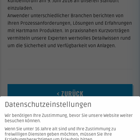
Kundenforum am 9. Juni 2016 an unseren Standort
einzuladen.
Anwender unterschiedlicher Branchen berichten von
ihren Prozessanforderungen, Lösungen und Erfahrungen
mit Hartmann Produkten. In praxisnahen Kurzvorträgen
vermitteln unsere Experten wertvolles Detailwissen rund
um die Sicherheit und Verfügbarkeit von Anlagen.
< ZURÜCK
Datenschutzeinstellungen
Wir benötigen Ihre Zustimmung, bevor Sie unsere Website weiter
besuchen können.
Wenn Sie unter 16 Jahre alt sind und Ihre Zustimmung zu
freiwilligen Diensten geben möchten, müssen Sie Ihre
Erziehungsberechtigten um Erlaubnis bitten.