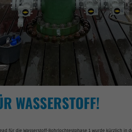
ÜR WASSERSTOFF!
ad für die Wasserstoff-Bohrlochtestphase 1 wurde kürzlich in 