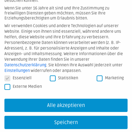
besuchen können.
Wenn Sie unter 16 Jahre alt sind und Ihre Zustimmung zu
freiwilligen Diensten geben möchten, müssen Sie Ihre
Erziehungsberechtigten um Erlaubnis bitten.
Wir verwenden Cookies und andere Technologien auf unserer
Website. Einige von ihnen sind essenziell, während andere uns
© 2026 Hartmann Valves GmbH
helfen, diese Website und Ihre Erfahrung zu verbessern.
Personenbezogene Daten können verarbeitet werden (z. B. IP-
Adressen), z. B. für personalisierte Anzeigen und Inhalte oder
Kontakt
Anzeigen- und Inhaltsmessung.
Weitere Informationen über die
Verwendung Ihrer Daten finden Sie in unserer
Hinweis melden
Datenschutzerklärung
.
Sie können Ihre Auswahl jederzeit unter
AGB
Einstellungen
widerrufen oder anpassen.
Datenschutzeinstellungen
Essenziell
Statistiken
Marketing
Datenschutz
Externe Medien
Impressum
Downloads
Alle akzeptieren
Speichern