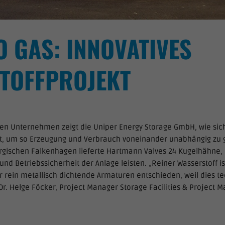
 GAS: INNOVATIVES
TOFFPROJEKT
sten Unternehmen zeigt die Uniper Energy Storage GmbH, wie si
st, um so Erzeugung und Verbrauch voneinander unabhängig zu ge
gischen Falkenhagen lieferte Hartmann Valves 24 Kugelhähne, d
nd Betriebssicherheit der Anlage leisten. „Reiner Wasserstoff is
 rein metallisch dichtende Armaturen entschieden, weil dies te
o Dr. Helge Föcker, Project Manager Storage Facilities & Projec