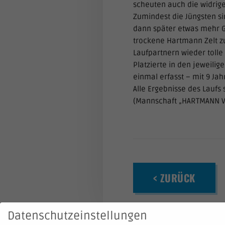
scheuten auch die widrige
Zumindest die Jüngsten s
dann später etwas mehr Ga
trockene Hartmann Zelt zu
Laufpartnern wieder tolle 
Platzierte in den jeweilig
einmal erfasst – mit 9 Ja
Alle Ergebnisse des Laufs 
(Mannschaft „HARTMANN V
< ZURÜCK
Datenschutzeinstellungen