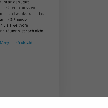
unt an den Start.
 die Älteren mussten
nell und wohlverdient ins
amily & Friends-
h viele weit vorn
nn-Läuferin ist noch nicht
9/ergebnis/index.html