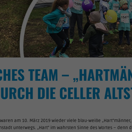
CHES TEAM – „HARTMÄ
URCH DIE CELLER ALTS
 waren am 10. März 2019 wieder viele blau-weiße „Hart“männer,
enstadt unterwegs. „Hart“ im wahrsten Sinne des Wortes – denn 