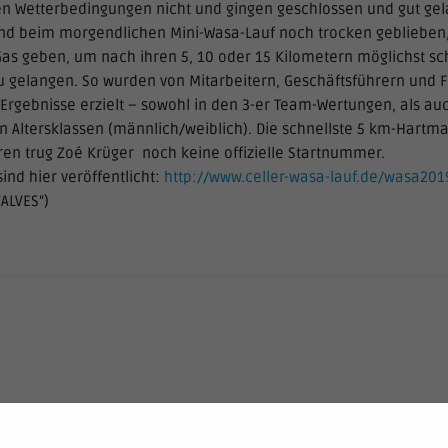
n Wetterbedingungen nicht und gingen geschlossen und gut gela
ind beim morgendlichen Mini-Wasa-Lauf noch trocken geblieben,
s geben, um nach ihren 5, 10 oder 15 Kilometern möglichst sch
 gelangen. So wurden von Mitarbeitern, Geschäftsführern und F
Ergebnisse erzielt – sowohl in den 3-er Team-Wertungen, als auc
en Altersklassen (männlich/weiblich). Die schnellste 5 km-Hartma
hren trug Zoé Krüger noch keine offizielle Startnummer.
sind hier veröffentlicht:
http://www.celler-wasa-lauf.de/wasa201
ALVES“)