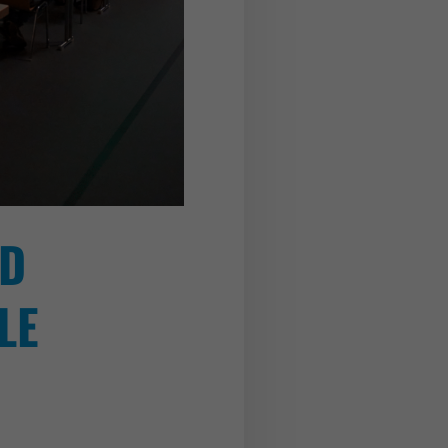
ND
LE