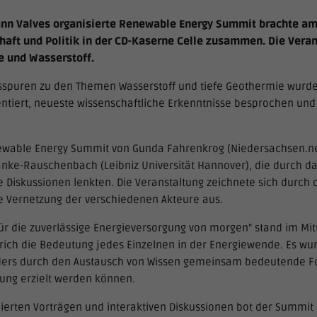
nn Valves organisierte Renewable Energy Summit brachte am 
haft und Politik in der CD-Kaserne Celle zusammen. Die Veran
 und Wasserstoff.
gsspuren zu den Themen Wasserstoff und tiefe Geothermie wurde
ntiert, neueste wissenschaftliche Erkenntnisse besprochen und
wable Energy Summit von Gunda Fahrenkrog (Niedersachsen.nex
Hanke-Rauschenbach (Leibniz Universität Hannover), die durch 
Diskussionen lenkten. Die Veranstaltung zeichnete sich durch 
e Vernetzung der verschiedenen Akteure aus.
ür die zuverlässige Energieversorgung von morgen“ stand im Mit
rich die Bedeutung jedes Einzelnen in der Energiewende. Es wur
ders durch den Austausch von Wissen gemeinsam bedeutende Fort
ung erzielt werden können.
dierten Vorträgen und interaktiven Diskussionen bot der Summi