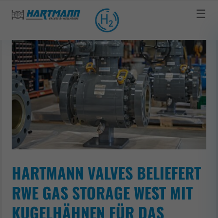
☰
HARTMANN VALVES BELIEFERT
RWE GAS STORAGE WEST MIT
KUGELHÄHNEN FÜR DAS