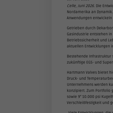
Celle, Juni 2026.
Die Entwi
Nordamerika an Dynamik. 
Anwendungen entwickeln s
Getrieben durch Dekarbon
Gasindustrie entstehen i
Betriebssicherheit und L
aktuellen Entwicklungen i
Bestehende Infrastruktur
zukünftige EGS- und Super
Hartmann Valves bietet h
Druck- und Temperaturber
Unternehmens werden kund
konzipiert. Zum Portfolio
sowie 9″ 10.000 psi Kugel
Verschleißfestigkeit und g
„Viele Entwicklungen, di