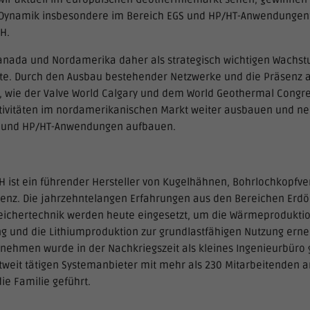
Dynamik insbesondere im Bereich EGS und HP/HT-Anwendungen“,
H.
nada und Nordamerika daher als strategisch wichtigen Wachst
e. Durch den Ausbau bestehender Netzwerke und die Präsenz a
 wie der Valve World Calgary und dem World Geothermal Congre
tivitäten im nordamerikanischen Markt weiter ausbauen und ne
c und HP/HT-Anwendungen aufbauen.
 ist ein führender Hersteller von Kugelhähnen, Bohrlochkopfve
senz. Die jahrzehntelangen Erfahrungen aus den Bereichen Erdö
eichertechnik werden heute eingesetzt, um die Wärmeproduktio
ng und die Lithiumproduktion zur grundlastfähigen Nutzung ern
nehmen wurde in der Nachkriegszeit als kleines Ingenieurbüro 
tweit tätigen Systemanbieter mit mehr als 230 Mitarbeitenden 
ie Familie geführt.