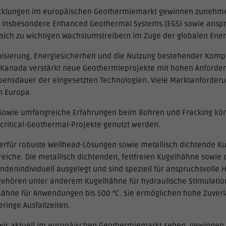
cklungen im europäischen Geothermiemarkt gewinnen zunehm
Insbesondere Enhanced Geothermal Systems (EGS) sowie anspr
ich zu wichtigen Wachstumstreibern im Zuge der globalen Ene
isierung, Energiesicherheit und die Nutzung bestehender Komp
n Kanada verstärkt neue Geothermieprojekte mit hohen Anforder
ebensdauer der eingesetzten Technologien. Viele Marktanforder
n Europa.
 sowie umfangreiche Erfahrungen beim Bohren und Fracking könn
critical-Geothermal-Projekte genutzt werden.
ierfür robuste Wellhead-Lösungen sowie metallisch dichtende K
eiche. Die metallisch dichtenden, fettfreien Kugelhähne sowie
enindividuell ausgelegt und sind speziell für anspruchsvoll
 gehören unter anderem Kugelhähne für hydraulische Stimulation
hähne für Anwendungen bis 500 °C. Sie ermöglichen hohe Zuverlä
eringe Ausfallzeiten.
e wir aktuell im europäischen Geothermiemarkt sehen, gewinne