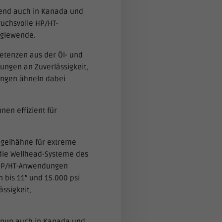
end auch in Kanada und
uchsvolle HP/HT-
rgiewende.
etenzen aus der Öl- und
ungen an Zuverlässigkeit,
ungen ähneln dabei
en effizient für
ugelhähne für extreme
 die Wellhead-Systeme des
e HP/HT-Anwendungen
 bis 11″ und 15.000 psi
ssigkeit,
n nun auch in Kanada und