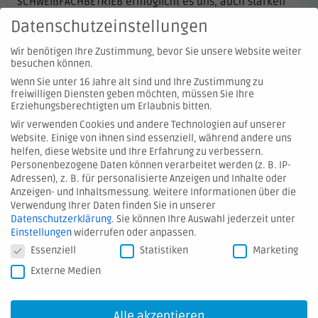
SCHWEIßFACHBETRIEB ermöglicht es uns, auch starken
Verschleiß an allen Einzelteilen zu korrigieren und
Datenschutzeinstellungen
rundet das Leistungsspektrum des Reparaturbereiches
Wir benötigen Ihre Zustimmung, bevor Sie unsere Website weiter
ab.
besuchen können.
Wenn Sie unter 16 Jahre alt sind und Ihre Zustimmung zu
freiwilligen Diensten geben möchten, müssen Sie Ihre
Erziehungsberechtigten um Erlaubnis bitten.
Wir verwenden Cookies und andere Technologien auf unserer
Website. Einige von ihnen sind essenziell, während andere uns
© 2026 Hartmann Valves GmbH
helfen, diese Website und Ihre Erfahrung zu verbessern.
Personenbezogene Daten können verarbeitet werden (z. B. IP-
Adressen), z. B. für personalisierte Anzeigen und Inhalte oder
Kontakt
Anzeigen- und Inhaltsmessung.
Weitere Informationen über die
Verwendung Ihrer Daten finden Sie in unserer
Hinweis melden
Datenschutzerklärung
.
Sie können Ihre Auswahl jederzeit unter
AGB
Einstellungen
widerrufen oder anpassen.
Datenschutzeinstellungen
Essenziell
Statistiken
Marketing
Datenschutz
Externe Medien
Impressum
Downloads
Alle akzeptieren