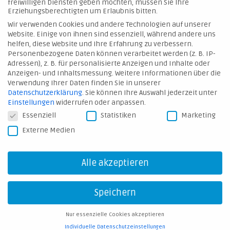
Mitwirken und entwickeln von neuen Innovationen sowie
freiwilligen Diensten geben möchten, müssen Sie Ihre
Erziehungsberechtigten um Erlaubnis bitten.
die Begleitung der Energieindustrie in ihrem Wandel
Wir verwenden Cookies und andere Technologien auf unserer
Website. Einige von ihnen sind essenziell, während andere uns
helfen, diese Website und Ihre Erfahrung zu verbessern.
Personenbezogene Daten können verarbeitet werden (z. B. IP-
Adressen), z. B. für personalisierte Anzeigen und Inhalte oder
Anzeigen- und Inhaltsmessung.
Weitere Informationen über die
Verwendung Ihrer Daten finden Sie in unserer
WEITERBILDUNG
Datenschutzerklärung
.
Sie können Ihre Auswahl jederzeit unter
Einstellungen
widerrufen oder anpassen.
Datenschutzeinstellungen
Wir bieten individuelle Entwicklungsperspektiven,
Essenziell
Statistiken
Marketing
Aufstiegsmöglichkeiten und Weiterbildungen
Externe Medien
Alle akzeptieren
Speichern
Nur essenzielle Cookies akzeptieren
TEAMAKTIVITÄTEN
Individuelle Datenschutzeinstellungen